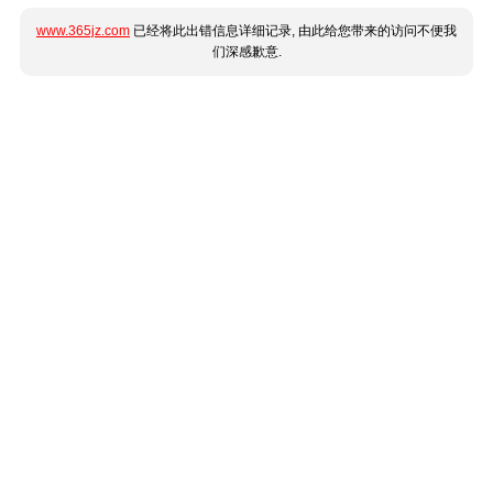
www.365jz.com
已经将此出错信息详细记录, 由此给您带来的访问不便我
们深感歉意.