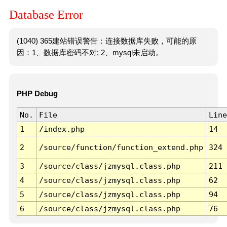
Database Error
(1040) 365建站错误警告：连接数据库失败，可能的原
因：1、数据库密码不对; 2、mysql未启动。
PHP Debug
No.
File
Line
1
/index.php
14
2
/source/function/function_extend.php
324
3
/source/class/jzmysql.class.php
211
4
/source/class/jzmysql.class.php
62
5
/source/class/jzmysql.class.php
94
6
/source/class/jzmysql.class.php
76