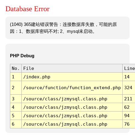
Database Error
(1040) 365建站错误警告：连接数据库失败，可能的原
因：1、数据库密码不对; 2、mysql未启动。
PHP Debug
No.
File
Line
1
/index.php
14
2
/source/function/function_extend.php
324
3
/source/class/jzmysql.class.php
211
4
/source/class/jzmysql.class.php
62
5
/source/class/jzmysql.class.php
94
6
/source/class/jzmysql.class.php
76