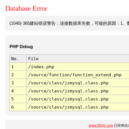
Database Error
(1040) 365建站错误警告：连接数据库失败，可能的原因：1、数
PHP Debug
No.
File
1
/index.php
2
/source/function/function_extend.php
3
/source/class/jzmysql.class.php
4
/source/class/jzmysql.class.php
5
/source/class/jzmysql.class.php
6
/source/class/jzmysql.class.php
www.365jz.com
已经将此