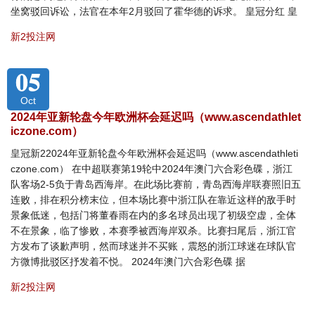
坐窝驳回诉讼，法官在本年2月驳回了霍华德的诉求。 皇冠分红 皇
新2投注网
05
Oct
2024年亚新轮盘今年欧洲杯会延迟吗（www.ascendathlet
iczone.com）
皇冠新22024年亚新轮盘今年欧洲杯会延迟吗（www.ascendathleti
czone.com） 在中超联赛第19轮中2024年澳门六合彩色碟，浙江
队客场2-5负于青岛西海岸。在此场比赛前，青岛西海岸联赛照旧五
连败，排在积分榜末位，但本场比赛中浙江队在靠近这样的敌手时
景象低迷，包括门将董春雨在内的多名球员出现了初级空虚，全体
不在景象，临了惨败，本赛季被西海岸双杀。比赛扫尾后，浙江官
方发布了谈歉声明，然而球迷并不买账，震怒的浙江球迷在球队官
方微博批驳区抒发着不悦。 2024年澳门六合彩色碟 据
新2投注网