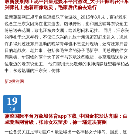
最新菠菜网正规平台皇冠娱乐平台游戏_犬子汪振凯在汪东
兴葬礼上抱着画像送灵，毛家后代前去送行
最新菠菜网正规平台皇冠娱乐平台游戏_ 2015年8月末，百岁老东
说念主汪东兴因病在北京逝去。凶讯传出，党和国度辅导东说念主
纷纷送去花圈，致电汪东兴支属，给以慰问和记挂。 同月，汪东兴
的葬礼于北京举行，不仅汪东兴的九故十亲沉迢迢赶来进入，况兼
许多得到过汪东兴匡助的晚辈青年也不息去到现场，还有汪东兴昔
日的老战友、老共事，包括像毛主席的孙子毛新宇、周总理的侄女
周秉德、华国锋的两个犬子苏华与苏斌这些晚辈，亦至现场送别这
位老迈的老东说念主。 他们都用无比敬佩的眼神清静疑望着翠柏丛
中，永远熟睡的汪东兴，仿佛
新2投注网
19
Jul
菠菜国际平台万象城体育app下载_中国金花发达亮眼：白
卓璇温网晋级，张帅女双留步，徐一璠进决赛圈
一位备受关注足球明星GHI最近曝出一名神秘女子绯闻。据悉，这