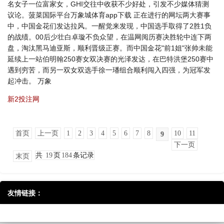
名女子一位富家女，GHI交往中收获不少好处，引发不少媒体猜测
议论。菠菜国际平台万象城体育app下载 正在进行的网坛两大赛事
中，中国金花们发达拉风。一醒觉来发现，中国选手取得了2胜1负
的战绩。00后少壮白卓璇不负众望，在温网阅历赛决胜轮中连下两
盘，淘汰黑马迪亚斯，顺利晋级正赛。而中国金花"前1姐"张帅未能
延续上一站伯明翰250赛女双决赛的光泽发达，在巴特洪堡250赛中
遇到穷苦，而另一双女双选手徐一璠组合顺利闯入四强，为冠军发
起冲击。 万象
新2投注网
首页
上一页
1
2
3
4
5
6
7
8
10
11
9
下一页
共
19
页
184
条记录
末页
友情链接：