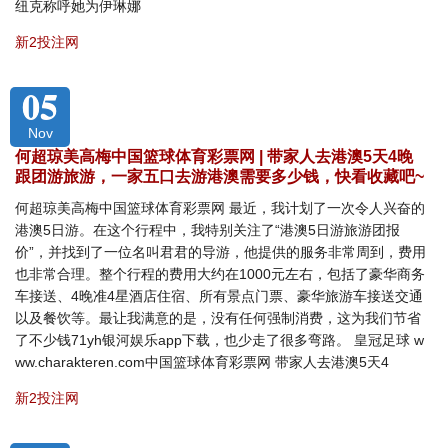
纽克称呼她为伊琳娜
新2投注网
05
Nov
何超琼美高梅中国篮球体育彩票网 | 带家人去港澳5天4晚
跟团游旅游，一家五口去游港澳需要多少钱，快看收藏吧~
何超琼美高梅中国篮球体育彩票网 最近，我计划了一次令人兴奋的
港澳5日游。在这个行程中，我特别关注了“港澳5日游旅游团报
价”，并找到了一位名叫君君的导游，他提供的服务非常周到，费用
也非常合理。整个行程的费用大约在1000元左右，包括了豪华商务
车接送、4晚准4星酒店住宿、所有景点门票、豪华旅游车接送交通
以及餐饮等。最让我满意的是，没有任何强制消费，这为我们节省
了不少钱71yh银河娱乐app下载，也少走了很多弯路。 皇冠足球 w
ww.charakteren.com中国篮球体育彩票网 带家人去港澳5天4
新2投注网