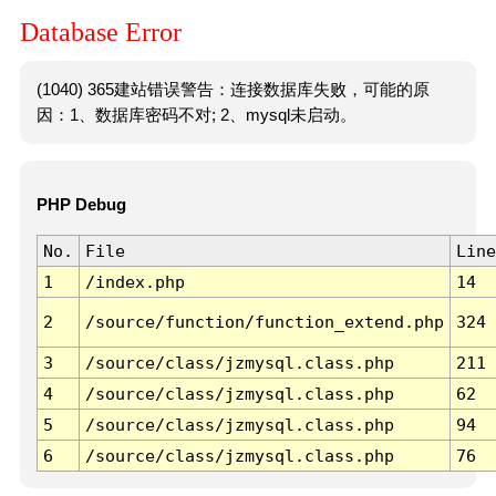
Database Error
(1040) 365建站错误警告：连接数据库失败，可能的原
因：1、数据库密码不对; 2、mysql未启动。
PHP Debug
No.
File
Line
1
/index.php
14
2
/source/function/function_extend.php
324
3
/source/class/jzmysql.class.php
211
4
/source/class/jzmysql.class.php
62
5
/source/class/jzmysql.class.php
94
6
/source/class/jzmysql.class.php
76