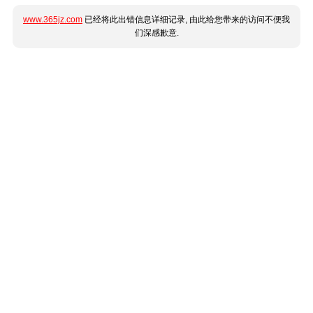
www.365jz.com
已经将此出错信息详细记录, 由此给您带来的访问不便我
们深感歉意.