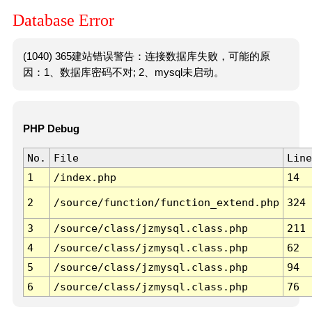
Database Error
(1040) 365建站错误警告：连接数据库失败，可能的原
因：1、数据库密码不对; 2、mysql未启动。
PHP Debug
No.
File
Line
1
/index.php
14
2
/source/function/function_extend.php
324
3
/source/class/jzmysql.class.php
211
4
/source/class/jzmysql.class.php
62
5
/source/class/jzmysql.class.php
94
6
/source/class/jzmysql.class.php
76