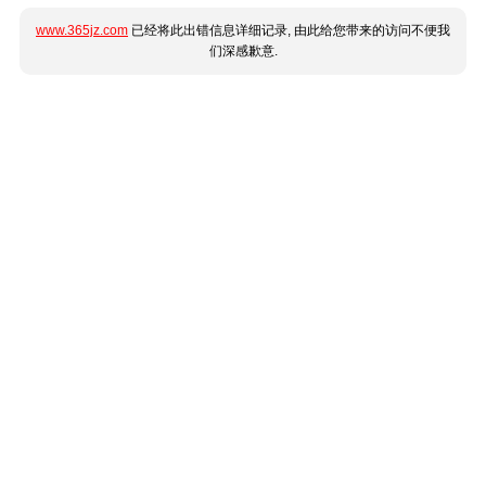
www.365jz.com
已经将此出错信息详细记录, 由此给您带来的访问不便我
们深感歉意.