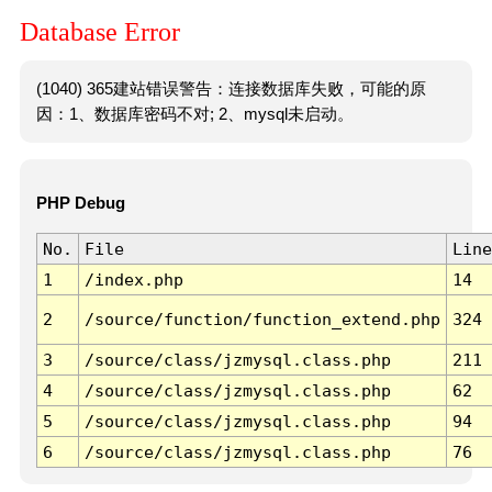
Database Error
(1040) 365建站错误警告：连接数据库失败，可能的原
因：1、数据库密码不对; 2、mysql未启动。
PHP Debug
No.
File
Line
1
/index.php
14
2
/source/function/function_extend.php
324
3
/source/class/jzmysql.class.php
211
4
/source/class/jzmysql.class.php
62
5
/source/class/jzmysql.class.php
94
6
/source/class/jzmysql.class.php
76