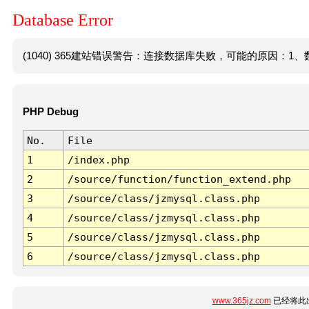
Database Error
(1040) 365建站错误警告：连接数据库失败，可能的原因：1、数
PHP Debug
No.
File
1
/index.php
2
/source/function/function_extend.php
3
/source/class/jzmysql.class.php
4
/source/class/jzmysql.class.php
5
/source/class/jzmysql.class.php
6
/source/class/jzmysql.class.php
www.365jz.com
已经将此