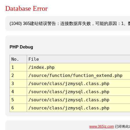
Database Error
(1040) 365建站错误警告：连接数据库失败，可能的原因：1、数
PHP Debug
No.
File
1
/index.php
2
/source/function/function_extend.php
3
/source/class/jzmysql.class.php
4
/source/class/jzmysql.class.php
5
/source/class/jzmysql.class.php
6
/source/class/jzmysql.class.php
www.365jz.com
已经将此