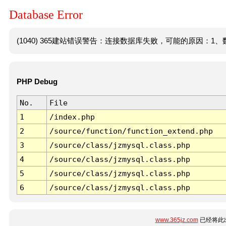
Database Error
(1040) 365建站错误警告：连接数据库失败，可能的原因：1、数
PHP Debug
No.
File
1
/index.php
2
/source/function/function_extend.php
3
/source/class/jzmysql.class.php
4
/source/class/jzmysql.class.php
5
/source/class/jzmysql.class.php
6
/source/class/jzmysql.class.php
www.365jz.com
已经将此