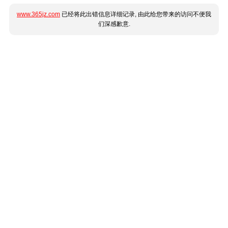
www.365jz.com
已经将此出错信息详细记录, 由此给您带来的访问不便我
们深感歉意.