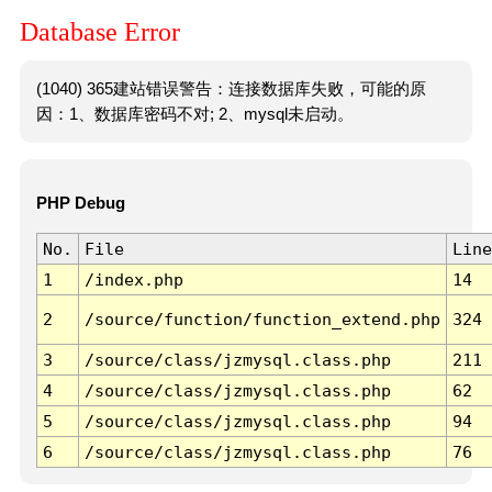
Database Error
(1040) 365建站错误警告：连接数据库失败，可能的原
因：1、数据库密码不对; 2、mysql未启动。
PHP Debug
No.
File
Line
1
/index.php
14
2
/source/function/function_extend.php
324
3
/source/class/jzmysql.class.php
211
4
/source/class/jzmysql.class.php
62
5
/source/class/jzmysql.class.php
94
6
/source/class/jzmysql.class.php
76