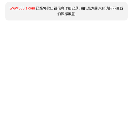
www.365jz.com
已经将此出错信息详细记录, 由此给您带来的访问不便我
们深感歉意.