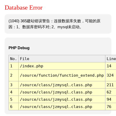
Database Error
(1040) 365建站错误警告：连接数据库失败，可能的原
因：1、数据库密码不对; 2、mysql未启动。
PHP Debug
No.
File
Line
1
/index.php
14
2
/source/function/function_extend.php
324
3
/source/class/jzmysql.class.php
211
4
/source/class/jzmysql.class.php
62
5
/source/class/jzmysql.class.php
94
6
/source/class/jzmysql.class.php
76