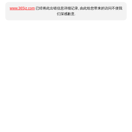
www.365jz.com
已经将此出错信息详细记录, 由此给您带来的访问不便我
们深感歉意.