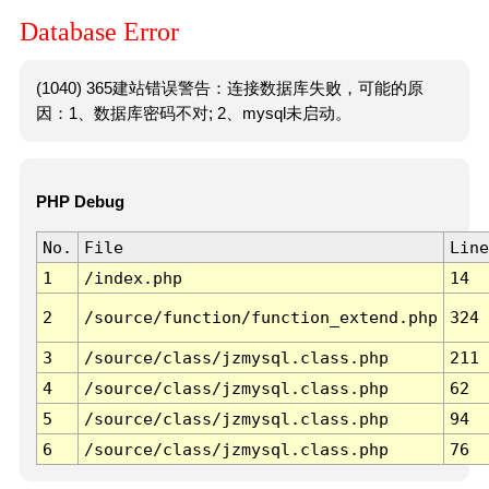
Database Error
(1040) 365建站错误警告：连接数据库失败，可能的原
因：1、数据库密码不对; 2、mysql未启动。
PHP Debug
No.
File
Line
1
/index.php
14
2
/source/function/function_extend.php
324
3
/source/class/jzmysql.class.php
211
4
/source/class/jzmysql.class.php
62
5
/source/class/jzmysql.class.php
94
6
/source/class/jzmysql.class.php
76