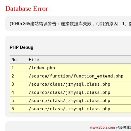
Database Error
(1040) 365建站错误警告：连接数据库失败，可能的原因：1、数
PHP Debug
No.
File
1
/index.php
2
/source/function/function_extend.php
3
/source/class/jzmysql.class.php
4
/source/class/jzmysql.class.php
5
/source/class/jzmysql.class.php
6
/source/class/jzmysql.class.php
www.365jz.com
已经将此