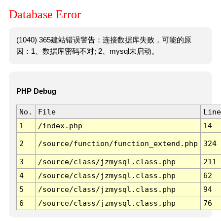
Database Error
(1040) 365建站错误警告：连接数据库失败，可能的原
因：1、数据库密码不对; 2、mysql未启动。
PHP Debug
No.
File
Line
1
/index.php
14
2
/source/function/function_extend.php
324
3
/source/class/jzmysql.class.php
211
4
/source/class/jzmysql.class.php
62
5
/source/class/jzmysql.class.php
94
6
/source/class/jzmysql.class.php
76