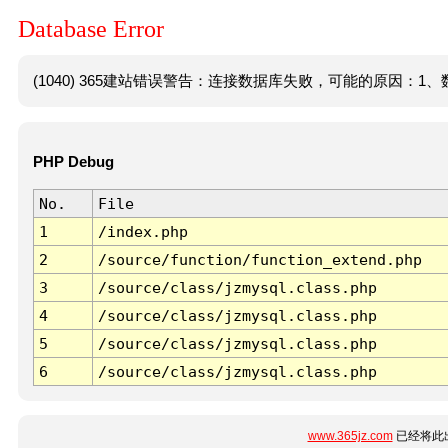
Database Error
(1040) 365建站错误警告：连接数据库失败，可能的原因：1、数
PHP Debug
No.
File
1
/index.php
2
/source/function/function_extend.php
3
/source/class/jzmysql.class.php
4
/source/class/jzmysql.class.php
5
/source/class/jzmysql.class.php
6
/source/class/jzmysql.class.php
www.365jz.com
已经将此