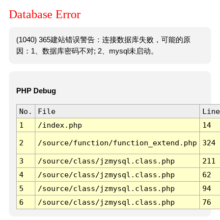
Database Error
(1040) 365建站错误警告：连接数据库失败，可能的原
因：1、数据库密码不对; 2、mysql未启动。
PHP Debug
No.
File
Line
1
/index.php
14
2
/source/function/function_extend.php
324
3
/source/class/jzmysql.class.php
211
4
/source/class/jzmysql.class.php
62
5
/source/class/jzmysql.class.php
94
6
/source/class/jzmysql.class.php
76