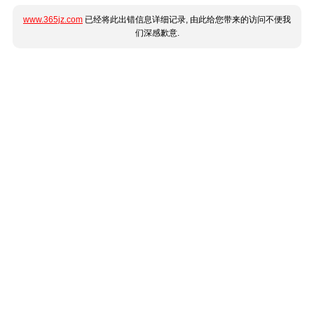
www.365jz.com
已经将此出错信息详细记录, 由此给您带来的访问不便我
们深感歉意.