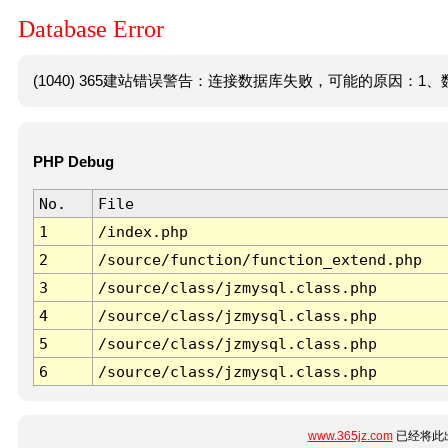
Database Error
(1040) 365建站错误警告：连接数据库失败，可能的原因：1、数
PHP Debug
No.
File
1
/index.php
2
/source/function/function_extend.php
3
/source/class/jzmysql.class.php
4
/source/class/jzmysql.class.php
5
/source/class/jzmysql.class.php
6
/source/class/jzmysql.class.php
www.365jz.com
已经将此