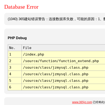
Database Error
(1040) 365建站错误警告：连接数据库失败，可能的原因：1、数
PHP Debug
No.
File
1
/index.php
2
/source/function/function_extend.php
3
/source/class/jzmysql.class.php
4
/source/class/jzmysql.class.php
5
/source/class/jzmysql.class.php
6
/source/class/jzmysql.class.php
www.365jz.com
已经将此