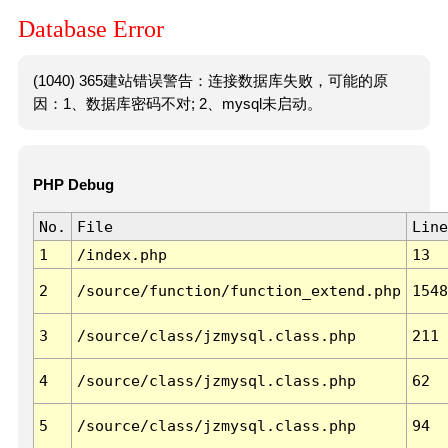
Database Error
(1040) 365建站错误警告：连接数据库失败，可能的原
因：1、数据库密码不对; 2、mysql未启动。
PHP Debug
No.
File
Line
1
/index.php
13
2
/source/function/function_extend.php
1548
3
/source/class/jzmysql.class.php
211
4
/source/class/jzmysql.class.php
62
5
/source/class/jzmysql.class.php
94