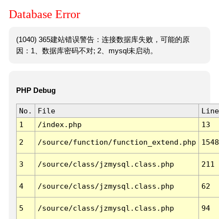
Database Error
(1040) 365建站错误警告：连接数据库失败，可能的原
因：1、数据库密码不对; 2、mysql未启动。
PHP Debug
No.
File
Line
1
/index.php
13
2
/source/function/function_extend.php
1548
3
/source/class/jzmysql.class.php
211
4
/source/class/jzmysql.class.php
62
5
/source/class/jzmysql.class.php
94