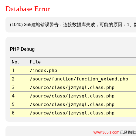
Database Error
(1040) 365建站错误警告：连接数据库失败，可能的原因：1、数
PHP Debug
No.
File
1
/index.php
2
/source/function/function_extend.php
3
/source/class/jzmysql.class.php
4
/source/class/jzmysql.class.php
5
/source/class/jzmysql.class.php
6
/source/class/jzmysql.class.php
www.365jz.com
已经将此