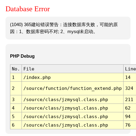
Database Error
(1040) 365建站错误警告：连接数据库失败，可能的原
因：1、数据库密码不对; 2、mysql未启动。
PHP Debug
No.
File
Line
1
/index.php
14
2
/source/function/function_extend.php
324
3
/source/class/jzmysql.class.php
211
4
/source/class/jzmysql.class.php
62
5
/source/class/jzmysql.class.php
94
6
/source/class/jzmysql.class.php
76