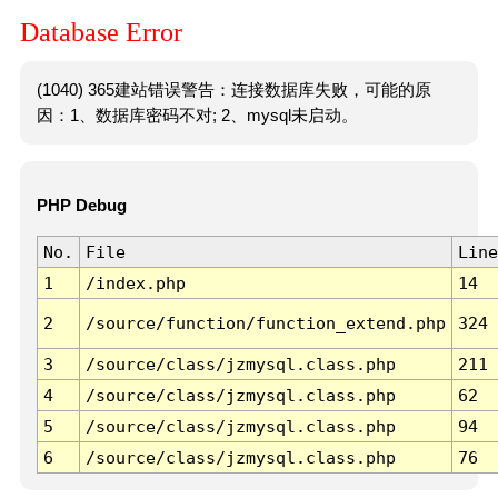
Database Error
(1040) 365建站错误警告：连接数据库失败，可能的原
因：1、数据库密码不对; 2、mysql未启动。
PHP Debug
No.
File
Line
1
/index.php
14
2
/source/function/function_extend.php
324
3
/source/class/jzmysql.class.php
211
4
/source/class/jzmysql.class.php
62
5
/source/class/jzmysql.class.php
94
6
/source/class/jzmysql.class.php
76