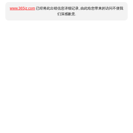
www.365jz.com
已经将此出错信息详细记录, 由此给您带来的访问不便我
们深感歉意.