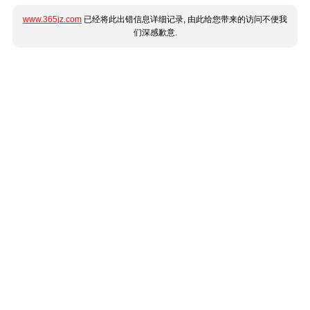
www.365jz.com
已经将此出错信息详细记录, 由此给您带来的访问不便我
们深感歉意.