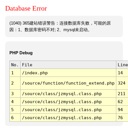
Database Error
(1040) 365建站错误警告：连接数据库失败，可能的原
因：1、数据库密码不对; 2、mysql未启动。
PHP Debug
No.
File
Line
1
/index.php
14
2
/source/function/function_extend.php
324
3
/source/class/jzmysql.class.php
211
4
/source/class/jzmysql.class.php
62
5
/source/class/jzmysql.class.php
94
6
/source/class/jzmysql.class.php
76