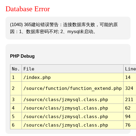
Database Error
(1040) 365建站错误警告：连接数据库失败，可能的原
因：1、数据库密码不对; 2、mysql未启动。
PHP Debug
No.
File
Line
1
/index.php
14
2
/source/function/function_extend.php
324
3
/source/class/jzmysql.class.php
211
4
/source/class/jzmysql.class.php
62
5
/source/class/jzmysql.class.php
94
6
/source/class/jzmysql.class.php
76