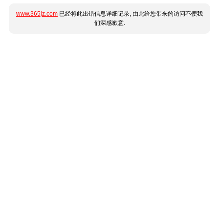
www.365jz.com
已经将此出错信息详细记录, 由此给您带来的访问不便我
们深感歉意.