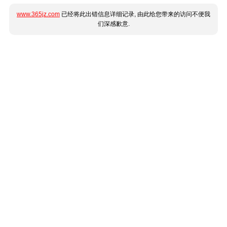
www.365jz.com
已经将此出错信息详细记录, 由此给您带来的访问不便我
们深感歉意.