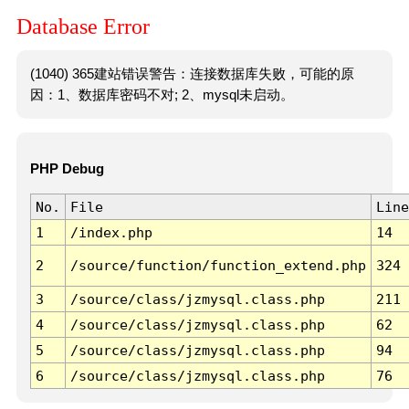
Database Error
(1040) 365建站错误警告：连接数据库失败，可能的原
因：1、数据库密码不对; 2、mysql未启动。
PHP Debug
No.
File
Line
1
/index.php
14
2
/source/function/function_extend.php
324
3
/source/class/jzmysql.class.php
211
4
/source/class/jzmysql.class.php
62
5
/source/class/jzmysql.class.php
94
6
/source/class/jzmysql.class.php
76