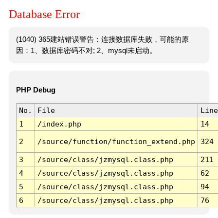
Database Error
(1040) 365建站错误警告：连接数据库失败，可能的原
因：1、数据库密码不对; 2、mysql未启动。
PHP Debug
No.
File
Line
1
/index.php
14
2
/source/function/function_extend.php
324
3
/source/class/jzmysql.class.php
211
4
/source/class/jzmysql.class.php
62
5
/source/class/jzmysql.class.php
94
6
/source/class/jzmysql.class.php
76