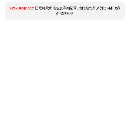
www.365jz.com
已经将此出错信息详细记录, 由此给您带来的访问不便我
们深感歉意.