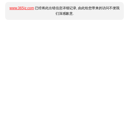
www.365jz.com
已经将此出错信息详细记录, 由此给您带来的访问不便我
们深感歉意.