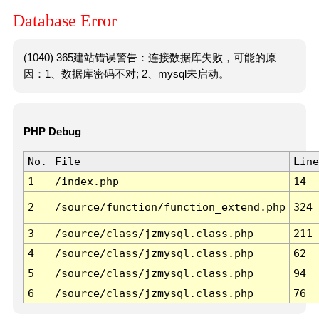
Database Error
(1040) 365建站错误警告：连接数据库失败，可能的原
因：1、数据库密码不对; 2、mysql未启动。
PHP Debug
No.
File
Line
1
/index.php
14
2
/source/function/function_extend.php
324
3
/source/class/jzmysql.class.php
211
4
/source/class/jzmysql.class.php
62
5
/source/class/jzmysql.class.php
94
6
/source/class/jzmysql.class.php
76