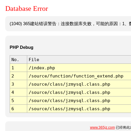
Database Error
(1040) 365建站错误警告：连接数据库失败，可能的原因：1、数
PHP Debug
No.
File
1
/index.php
2
/source/function/function_extend.php
3
/source/class/jzmysql.class.php
4
/source/class/jzmysql.class.php
5
/source/class/jzmysql.class.php
6
/source/class/jzmysql.class.php
www.365jz.com
已经将此