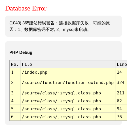
Database Error
(1040) 365建站错误警告：连接数据库失败，可能的原
因：1、数据库密码不对; 2、mysql未启动。
PHP Debug
No.
File
Line
1
/index.php
14
2
/source/function/function_extend.php
324
3
/source/class/jzmysql.class.php
211
4
/source/class/jzmysql.class.php
62
5
/source/class/jzmysql.class.php
94
6
/source/class/jzmysql.class.php
76