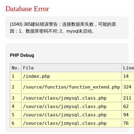
Database Error
(1040) 365建站错误警告：连接数据库失败，可能的原
因：1、数据库密码不对; 2、mysql未启动。
PHP Debug
No.
File
Line
1
/index.php
14
2
/source/function/function_extend.php
324
3
/source/class/jzmysql.class.php
211
4
/source/class/jzmysql.class.php
62
5
/source/class/jzmysql.class.php
94
6
/source/class/jzmysql.class.php
76