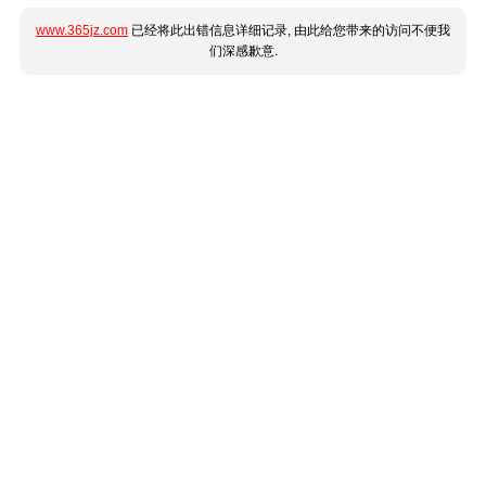
www.365jz.com
已经将此出错信息详细记录, 由此给您带来的访问不便我
们深感歉意.