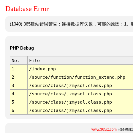
Database Error
(1040) 365建站错误警告：连接数据库失败，可能的原因：1、数
PHP Debug
No.
File
1
/index.php
2
/source/function/function_extend.php
3
/source/class/jzmysql.class.php
4
/source/class/jzmysql.class.php
5
/source/class/jzmysql.class.php
6
/source/class/jzmysql.class.php
www.365jz.com
已经将此