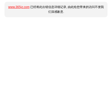
www.365jz.com
已经将此出错信息详细记录, 由此给您带来的访问不便我
们深感歉意.