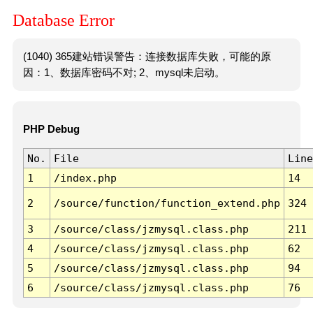
Database Error
(1040) 365建站错误警告：连接数据库失败，可能的原
因：1、数据库密码不对; 2、mysql未启动。
PHP Debug
No.
File
Line
1
/index.php
14
2
/source/function/function_extend.php
324
3
/source/class/jzmysql.class.php
211
4
/source/class/jzmysql.class.php
62
5
/source/class/jzmysql.class.php
94
6
/source/class/jzmysql.class.php
76