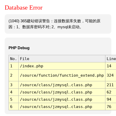
Database Error
(1040) 365建站错误警告：连接数据库失败，可能的原
因：1、数据库密码不对; 2、mysql未启动。
PHP Debug
No.
File
Line
1
/index.php
14
2
/source/function/function_extend.php
324
3
/source/class/jzmysql.class.php
211
4
/source/class/jzmysql.class.php
62
5
/source/class/jzmysql.class.php
94
6
/source/class/jzmysql.class.php
76