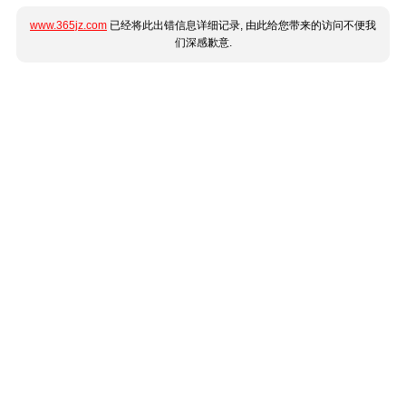
www.365jz.com
已经将此出错信息详细记录, 由此给您带来的访问不便我
们深感歉意.