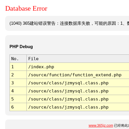
Database Error
(1040) 365建站错误警告：连接数据库失败，可能的原因：1、数
PHP Debug
No.
File
1
/index.php
2
/source/function/function_extend.php
3
/source/class/jzmysql.class.php
4
/source/class/jzmysql.class.php
5
/source/class/jzmysql.class.php
6
/source/class/jzmysql.class.php
www.365jz.com
已经将此