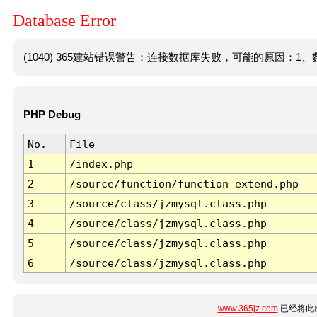
Database Error
(1040) 365建站错误警告：连接数据库失败，可能的原因：1、数
PHP Debug
No.
File
1
/index.php
2
/source/function/function_extend.php
3
/source/class/jzmysql.class.php
4
/source/class/jzmysql.class.php
5
/source/class/jzmysql.class.php
6
/source/class/jzmysql.class.php
www.365jz.com
已经将此