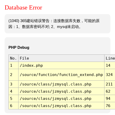
Database Error
(1040) 365建站错误警告：连接数据库失败，可能的原
因：1、数据库密码不对; 2、mysql未启动。
PHP Debug
No.
File
Line
1
/index.php
14
2
/source/function/function_extend.php
324
3
/source/class/jzmysql.class.php
211
4
/source/class/jzmysql.class.php
62
5
/source/class/jzmysql.class.php
94
6
/source/class/jzmysql.class.php
76