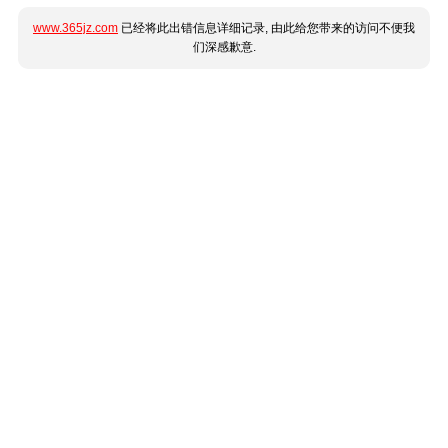
www.365jz.com
已经将此出错信息详细记录, 由此给您带来的访问不便我
们深感歉意.