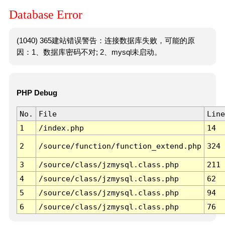
Database Error
(1040) 365建站错误警告：连接数据库失败，可能的原
因：1、数据库密码不对; 2、mysql未启动。
PHP Debug
No.
File
Line
1
/index.php
14
2
/source/function/function_extend.php
324
3
/source/class/jzmysql.class.php
211
4
/source/class/jzmysql.class.php
62
5
/source/class/jzmysql.class.php
94
6
/source/class/jzmysql.class.php
76