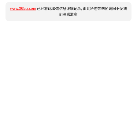
www.365jz.com
已经将此出错信息详细记录, 由此给您带来的访问不便我
们深感歉意.