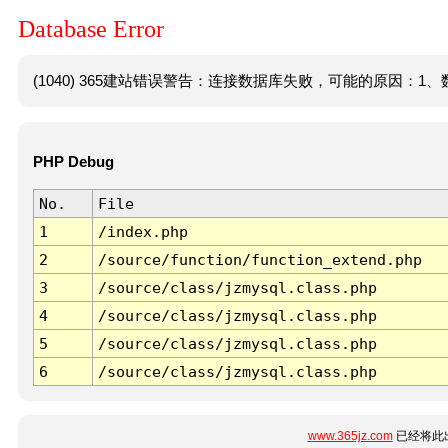
Database Error
(1040) 365建站错误警告：连接数据库失败，可能的原因：1、数
PHP Debug
No.
File
1
/index.php
2
/source/function/function_extend.php
3
/source/class/jzmysql.class.php
4
/source/class/jzmysql.class.php
5
/source/class/jzmysql.class.php
6
/source/class/jzmysql.class.php
www.365jz.com
已经将此