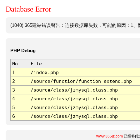
Database Error
(1040) 365建站错误警告：连接数据库失败，可能的原因：1、数
PHP Debug
No.
File
1
/index.php
2
/source/function/function_extend.php
3
/source/class/jzmysql.class.php
4
/source/class/jzmysql.class.php
5
/source/class/jzmysql.class.php
6
/source/class/jzmysql.class.php
www.365jz.com
已经将此