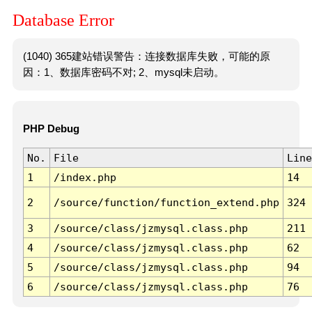
Database Error
(1040) 365建站错误警告：连接数据库失败，可能的原
因：1、数据库密码不对; 2、mysql未启动。
PHP Debug
No.
File
Line
1
/index.php
14
2
/source/function/function_extend.php
324
3
/source/class/jzmysql.class.php
211
4
/source/class/jzmysql.class.php
62
5
/source/class/jzmysql.class.php
94
6
/source/class/jzmysql.class.php
76