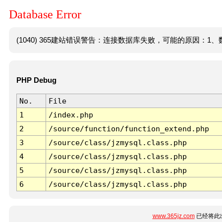
Database Error
(1040) 365建站错误警告：连接数据库失败，可能的原因：1、数
PHP Debug
No.
File
1
/index.php
2
/source/function/function_extend.php
3
/source/class/jzmysql.class.php
4
/source/class/jzmysql.class.php
5
/source/class/jzmysql.class.php
6
/source/class/jzmysql.class.php
www.365jz.com
已经将此