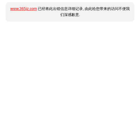
www.365jz.com
已经将此出错信息详细记录, 由此给您带来的访问不便我
们深感歉意.