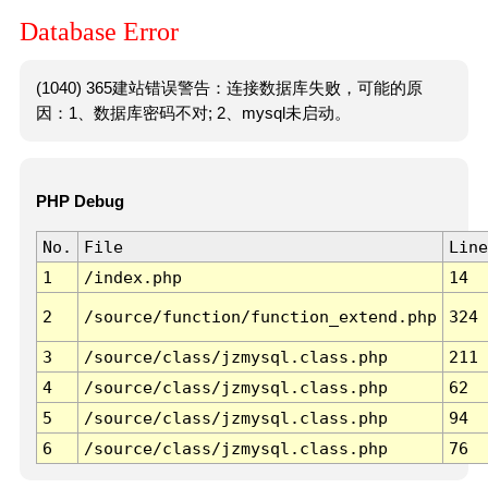
Database Error
(1040) 365建站错误警告：连接数据库失败，可能的原
因：1、数据库密码不对; 2、mysql未启动。
PHP Debug
No.
File
Line
1
/index.php
14
2
/source/function/function_extend.php
324
3
/source/class/jzmysql.class.php
211
4
/source/class/jzmysql.class.php
62
5
/source/class/jzmysql.class.php
94
6
/source/class/jzmysql.class.php
76