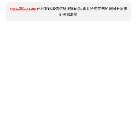
www.365jz.com
已经将此出错信息详细记录, 由此给您带来的访问不便我
们深感歉意.