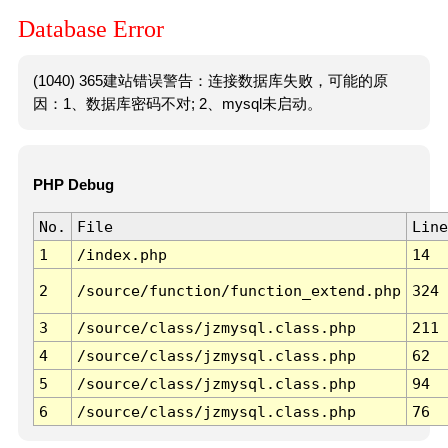
Database Error
(1040) 365建站错误警告：连接数据库失败，可能的原
因：1、数据库密码不对; 2、mysql未启动。
PHP Debug
No.
File
Line
1
/index.php
14
2
/source/function/function_extend.php
324
3
/source/class/jzmysql.class.php
211
4
/source/class/jzmysql.class.php
62
5
/source/class/jzmysql.class.php
94
6
/source/class/jzmysql.class.php
76