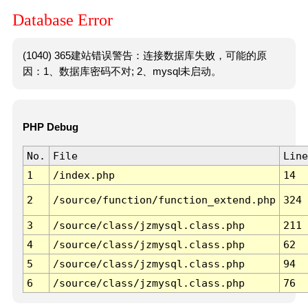
Database Error
(1040) 365建站错误警告：连接数据库失败，可能的原
因：1、数据库密码不对; 2、mysql未启动。
PHP Debug
No.
File
Line
1
/index.php
14
2
/source/function/function_extend.php
324
3
/source/class/jzmysql.class.php
211
4
/source/class/jzmysql.class.php
62
5
/source/class/jzmysql.class.php
94
6
/source/class/jzmysql.class.php
76