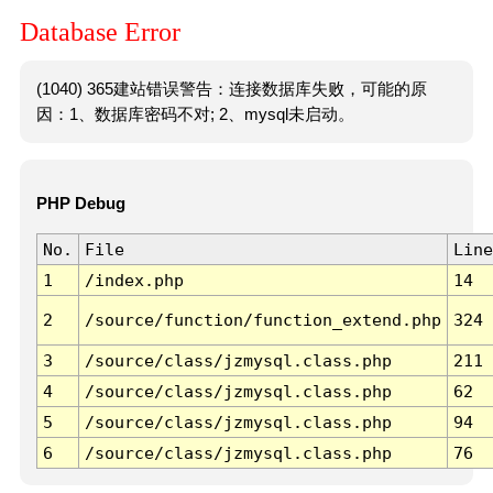
Database Error
(1040) 365建站错误警告：连接数据库失败，可能的原
因：1、数据库密码不对; 2、mysql未启动。
PHP Debug
No.
File
Line
1
/index.php
14
2
/source/function/function_extend.php
324
3
/source/class/jzmysql.class.php
211
4
/source/class/jzmysql.class.php
62
5
/source/class/jzmysql.class.php
94
6
/source/class/jzmysql.class.php
76