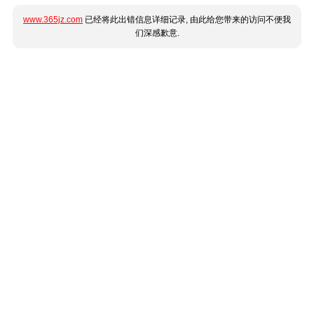
www.365jz.com
已经将此出错信息详细记录, 由此给您带来的访问不便我
们深感歉意.