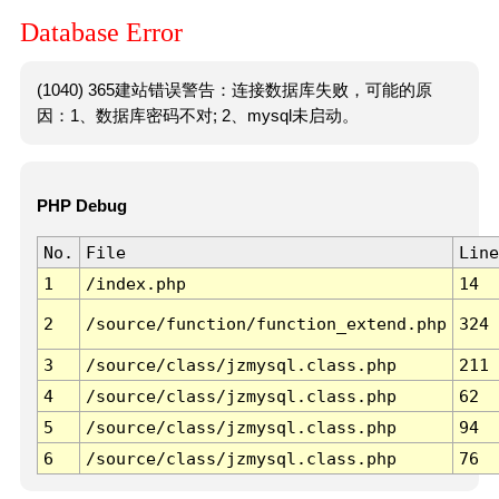
Database Error
(1040) 365建站错误警告：连接数据库失败，可能的原
因：1、数据库密码不对; 2、mysql未启动。
PHP Debug
No.
File
Line
1
/index.php
14
2
/source/function/function_extend.php
324
3
/source/class/jzmysql.class.php
211
4
/source/class/jzmysql.class.php
62
5
/source/class/jzmysql.class.php
94
6
/source/class/jzmysql.class.php
76