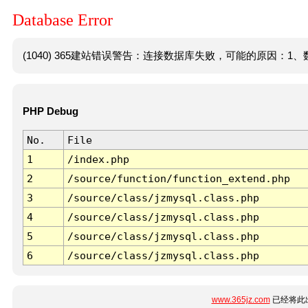
Database Error
(1040) 365建站错误警告：连接数据库失败，可能的原因：1、数
PHP Debug
No.
File
1
/index.php
2
/source/function/function_extend.php
3
/source/class/jzmysql.class.php
4
/source/class/jzmysql.class.php
5
/source/class/jzmysql.class.php
6
/source/class/jzmysql.class.php
www.365jz.com
已经将此