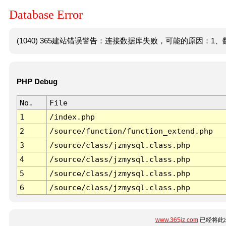
Database Error
(1040) 365建站错误警告：连接数据库失败，可能的原因：1、数
PHP Debug
No.
File
1
/index.php
2
/source/function/function_extend.php
3
/source/class/jzmysql.class.php
4
/source/class/jzmysql.class.php
5
/source/class/jzmysql.class.php
6
/source/class/jzmysql.class.php
www.365jz.com
已经将此